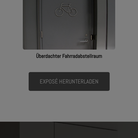
Überdachter Fahrradabstellraum
EXPOSÉ HERUNTERLADEN