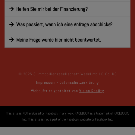
Helfen Sie mir bei der Finanzierung?
Was passiert, wenn ich eine Anfrage abschicke?
Meine Frage wurde hier nicht beantwortet.
© 2025 S-Immobiliengesellschaft Wedel mbH & Co. KG
Impressum
-
Datenschutzerklärung
Webauftritt gestaltet von
Vision Reality
This site is NOT endorsed by Facebook in any way. FACEBOOK is a trademark of FACEBOOK,
Inc. This site is not a part of the Facebook website or Facebook Inc.